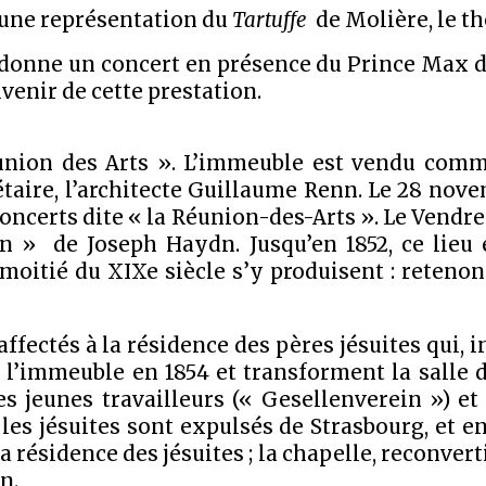
 une représentation du
Tartuffe
de Molière, le th
t donne un concert en présence du Prince Max d
enir de cette prestation.
Réunion des Arts ». L’immeuble est vendu comm
ire, l’architecte Guillaume Renn. Le 28 novem
oncerts dite « la Réunion-des-Arts ». Le Vendred
n » de Joseph Haydn. Jusqu’en 1852, ce lieu e
 moitié du XIXe siècle s’y produisent : retenon
 affectés à la résidence des pères jésuites qui, 
 l’immeuble en 1854 et transforment la salle d
 jeunes travailleurs (« Gesellenverein ») et 
es jésuites sont expulsés de Strasbourg, et e
résidence des jésuites ; la chapelle, reconverti
n.