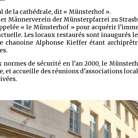
al de la cathédrale, dit « M
ü
nsterhof ».
her Männerverein der Münsterpfarrei zu Strasb
appelée « le M
ü
nsterhof » pour acquérir l’immeu
actuelle. Les locaux restaurés sont inaugurés le 
le chanoine Alphonse Kieffer
étant archiprêt
es.
 normes de sécurité en l’an 2000, le M
ü
nsterh
, et accueille des réunions d’associations local
 privées.